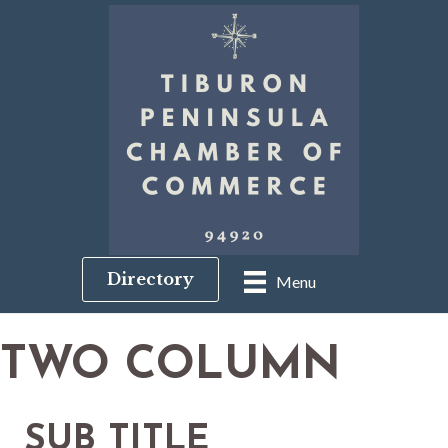
Directory
Menu
TWO COLUMN
SUB TITLE